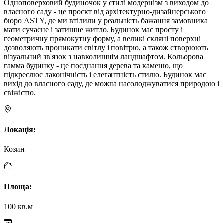
Одноповерховий будиночок у стилі модернізм з виходом до
власного саду - це проєкт від архітектурно-дизайнерського
бюро ASTY, де ми втілили у реальність бажання замовника
мати сучасне і затишне житло. Будинок має просту і
геометричну прямокутну форму, а великі скляні поверхні
дозволяють проникати світлу і повітрю, а також створюють
візуальний зв'язок з навколишнім ландшафтом. Кольорова
гамма будинку - це поєднання дерева та каменю, що
підкреслює лаконічність і елегантність стилю. Будинок має
вихід до власного саду, де можна насолоджуватися природою і
свіжістю.
Локація
:
Козин
Площа
:
100 кв.м