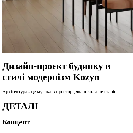
Дизайн-проєкт будинку в
стилі модернізм Kozyn
Архітектура - це музика в просторі, яка ніколи не старіє
Д
Е
Т
А
Л
І
Концепт