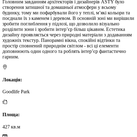
Головним завданням архітекторів і дизайнерів ASTY було
створення затишної та домашньої атмосфери у всьому
будинку, тому ми пофарбували його у теплі, м’які кольори та
поєднали їх з каменем і деревом. В основній зоні ми вирішили
зробити поглиблення у підлозі, що дозволило візуально
розділити зони і зробити інтер’єр більш цікавим. Естетика
дизайну проявляється через природні матеріали з додаванням
художніх текстур. Панорамні вікна, спокійні відтінки та
простір сповнений природнім світлом - всі ці елементи
доповнюють один одного та роблять інтер’єр фантастично
гарним.
Локація
:
Goodlife Park
Площа
:
427 кв.м