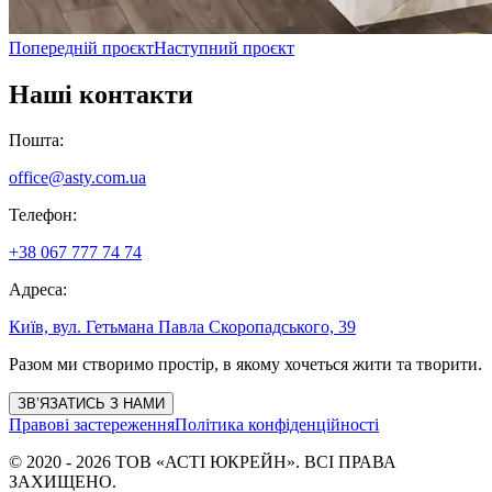
Попередній проєкт
Наступний проєкт
Наші контакти
Пошта
:
office@asty.com.ua
Телефон
:
+38 067 777 74 74
Адреса
:
Київ, вул. Гетьмана Павла Скоропадського, 39
Разом ми створимо простір, в якому хочеться жити та творити.
ЗВ’ЯЗАТИСЬ З НАМИ
Правові застереження
Політика конфіденційності
©
2020
-
2026
ТОВ «АСТІ ЮКРЕЙН»
. ВСІ ПРАВА
ЗАХИЩЕНО.