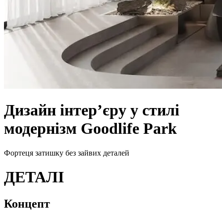
Дизайн інтерʼєру у стилі
модернізм Goodlife Park
Фортеця затишку без зайвих деталей
Д
Е
Т
А
Л
І
Концепт