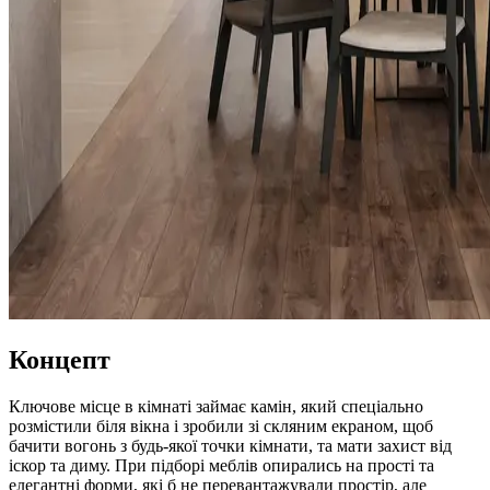
Концепт
Ключове місце в кімнаті займає камін, який спеціально
розмістили біля вікна і зробили зі скляним екраном, щоб
бачити вогонь з будь-якої точки кімнати, та мати захист від
іскор та диму. При підборі меблів опирались на прості та
елегантні форми, які б не перевантажували простір, але