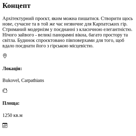
Концепт
Архітектурний проєкт, яким можна пишатися. Створити щось
нове, сучасне та в той же час незвичне для Карпатських гір.
Стриманий модернізм у поєднанні з класичною елегантністю.
Нічого зайвого - великі панорамні вікна, багато простору та
світла. Будинок спроєктовано півповерхами для того, щоб
вдало поєднати його з гірською місцевістю.
Локація
:
Bukovel, Carpathians
Площа
:
1250 кв.м