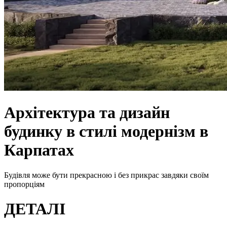
Архітектура та дизайн
будинку в стилі модернізм в
Карпатах
Будівля може бути прекрасною і без прикрас завдяки своїм
пропорціям
Д
Е
Т
А
Л
І