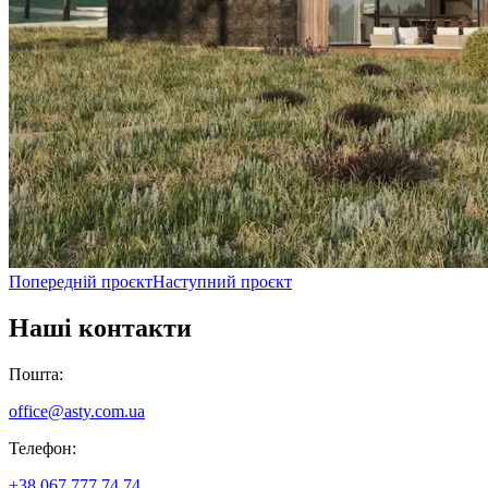
Попередній проєкт
Наступний проєкт
Наші контакти
Пошта
:
office@asty.com.ua
Телефон
:
+38 067 777 74 74