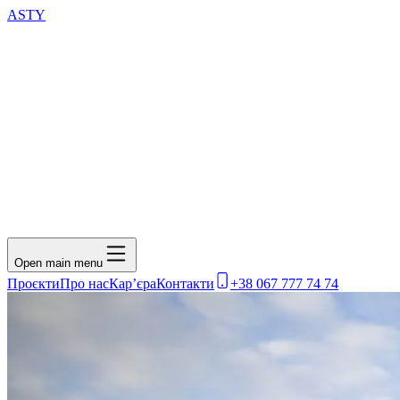
ASTY
Open main menu
Проєкти
Про нас
Кар’єра
Контакти
+38 067 777 74 74