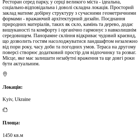
Ресторан серед парку, у серці великого міста - ідеальна,
соціально-відповідальна і доволі складна локація. Просторий
заклад матиме добірну структуру з сучасними геометричними
формами - вражаючий архітектурний дизайн. Поєднання
природних матеріалів, таких як скло, камінь та дерево, додає
вишуканості та комфорту і органічно гармонує з навколишнім
середовищем. Панорамне скління відкриває чудовий краєвид,
що дозволить гостям насолоджуватися ландшафтом незалежно
від пори року, часу доби та погодних умов. Тераса на другому
поверсі створює додатковий простір для відпочинку та розваг.
Місце, яке має залишати незабутні враження та ще довгі роки
бути актуальним.
Локація
:
Kyiv, Ukraine
Площа
:
1450 кв.м