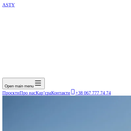
ASTY
Open main menu
Проєкти
Про нас
Кар’єра
Контакти
+38 067 777 74 74