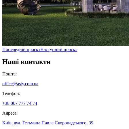
Попередній проєкт
Наступний проєкт
Наші контакти
Пошта
:
office@asty.com.ua
Телефон
:
+38 067 777 74 74
Адреса
:
Київ, вул. Гетьмана Павла Скоропадського, 39