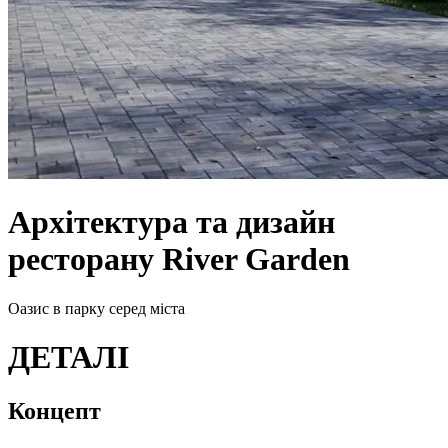
Архітектура та дизайн
ресторану River Garden
Оазис в парку серед міста
Д
Е
Т
А
Л
І
Концепт