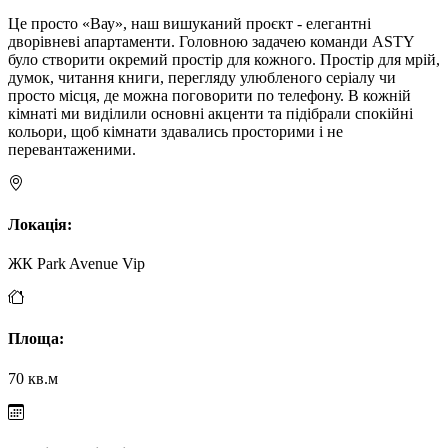
Це просто «Вау», наш вишуканий проєкт - елегантні
дворівневі апартаменти. Головною задачею команди ASTY
було створити окремий простір для кожного. Простір для мрій,
думок, читання книги, перегляду улюбленого серіалу чи
просто місця, де можна поговорити по телефону. В кожній
кімнаті ми виділили основні акценти та підібрали спокійні
кольори, щоб кімнати здавались просторими і не
перевантаженими.
Локація
:
ЖК Park Avenue Vip
Площа
:
70 кв.м