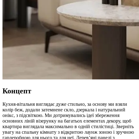
Концепт
Кухня-вітальня виглядає дуже стильно, за основу ми взяли
колір беж, додали затемнене скло, дзеркала і натуральний
онікс, з підсвіткою. Ми дотримувались ідеї збереження
основних ліній візерунку на багатьох елементах декору, щоб
квартира виглядала максимально в одній стилістиці. Зверніть
увагу на спальну кімнату з відкритою лаунж зоною і зручною
гардеробною для нього та для неї. Деревʼяні панелі з