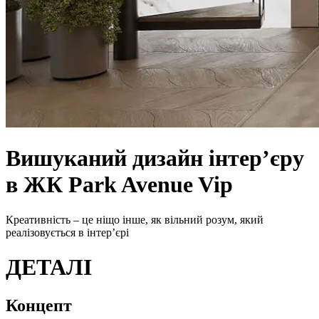
Вишуканий дизайн інтерʼєру
в ЖК Park Avenue Vip
Креативність – це ніщо інше, як вільний розум, який
реалізовується в інтерʼєрі
Д
Е
Т
А
Л
І
Концепт