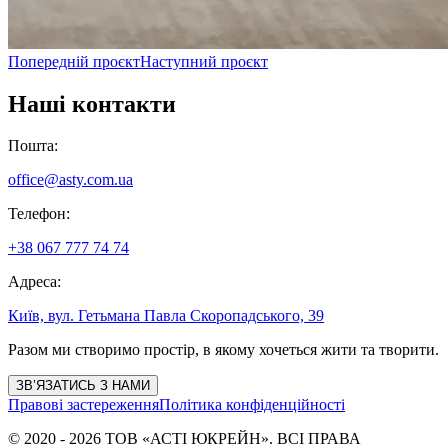
Попередній проєкт
Наступний проєкт
Наші контакти
Пошта
:
office@asty.com.ua
Телефон
:
+38 067 777 74 74
Адреса
:
Київ, вул. Гетьмана Павла Скоропадського, 39
Разом ми створимо простір, в якому хочеться жити та творити.
ЗВ’ЯЗАТИСЬ З НАМИ
Правові застереження
Політика конфіденційності
©
2020
-
2026
ТОВ «АСТІ ЮКРЕЙН»
. ВСІ ПРАВА